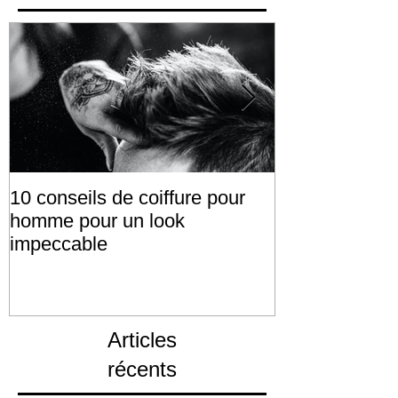
10 conseils de coiffure pour
Le débat de l'
homme pour un look
cheveux: nou
impeccable
révolutionnair
Articles
récents