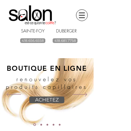
SAINTE-FOY DUBERGER
418.656.6558
418.681.7758
BOUTIQUE EN LIGNE
renouvelez vos
produits capillaires
ACHETEZ