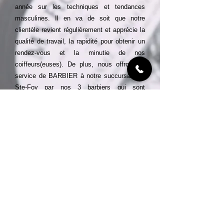
année sur les techniques et tendances
masculines. Il en va de soit que notre
clientèle revient régulièrement et apprécie la
qualité de travail, la
rapidité pour obtenir un
rendez-vous et la minutie de nos
coiffeurs(euses). De plus, nous offrons le
service de BARBIER à notre succursale de
Ste-Foy par nos 3 barbiers qui sont
spécialisés en coiffure pour homme. Vous
désirez en savoir plus sur nos services et
prix?
Coiffure homme
Soins facial homme
Coupe de cheveux pour homme
Taille barbe tondeuse ou lame
Coloration
PRENEZ RENDEZ-VOUS ICI
Politique de confidentialité