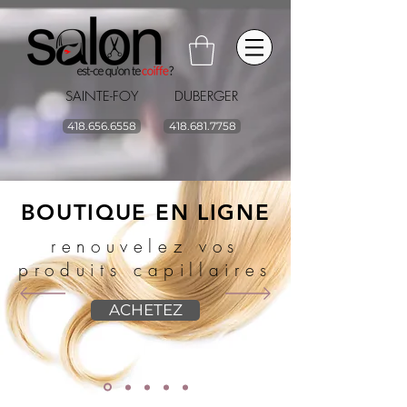
SAINTE-FOY DUBERGER
418.656.6558
418.681.7758
BOUTIQUE EN LIGNE
renouvelez vos
produits capillaires
ACHETEZ