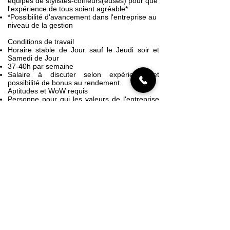
équipes de stylistes-coiffeurs(euses) pour que
l'expérience de tous soient agréable*
*Possibilité d'avancement dans l'entreprise au
niveau de la gestion
Conditions de travail
Horaire stable de Jour sauf le Jeudi soir et
Samedi de Jour
37-40h par semaine
Salaire à discuter selon expérience et
possibilité de bonus au rendement
Aptitudes et WoW requis
Personne pour qui les valeurs de l'entreprise
sont importantes: Respect, Professionnalisme,
Travail d'équipe, Passion, Honnêteté
Personne dynamique avec de belles qualités
interpersonnelles
Personne responsable et structurée
Connaissance en informatique
Connaissance en coiffure (un atout)
Pour salon de Sainte-foy! Visitez notre page
Facebook et notre site internet pour découvrir
nos équipes de travail!
POUR POSTULER:
rh@estcequontecoiffe.com