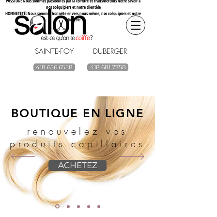
PASSION: Nous sommes passionnés par la coiffure et transmettons notre savoir à
nos coéquipiers et notre clientèle
HONNETETÉ: Nous sommes honnête envers nous même, nos coéquipiers et notre
clientèle
SAINTE-FOY DUBERGER
418.656.6558
418.681.7758
BOUTIQUE EN LIGNE
renouvelez vos
produits capillaires
ACHETEZ