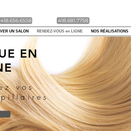
NTE-FOY DUBERGER
418.656.6558
418.681.7758
VER UN SALON
RENDEZ-VOUS en LIGNE
NOS RÉALISATIONS
UE EN
NE
ez vos
pillaires