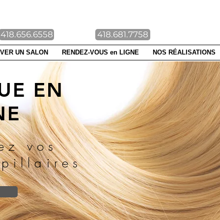
NTE-FOY DUBERGER
418.656.6558
418.681.7758
VER UN SALON
RENDEZ-VOUS en LIGNE
NOS RÉALISATIONS
UE EN
NE
ez vos
pillaires