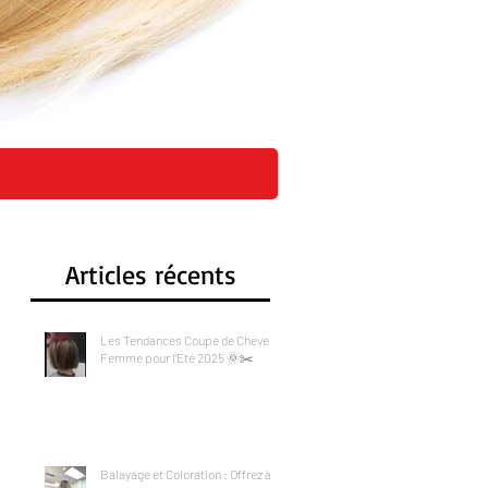
CI
Articles récents
Les Tendances Coupe de Cheveux
Femme pour l’Été 2025 🌞✂️
Balayage et Coloration : Offrez à