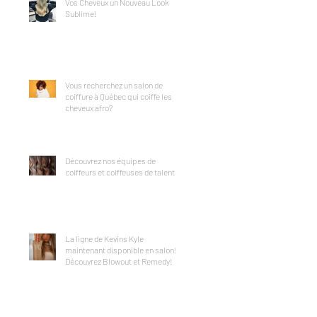
Vos Cheveux un Nouveau Look
Sublime!
Vous recherchez un salon de
coiffure à Québec qui coiffe les
cheveux afro?
Découvrez nos équipes de
coiffeurs et coiffeuses de talents!
La ligne de Kevins Kyle
maintenant disponible en salon!
Découvrez Blowout et Remedy!