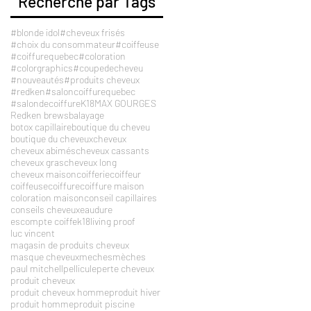
Recherche par Tags
#blonde idol
#cheveux frisés
#choix du consommateur
#coiffeuse
#coiffurequebec
#coloration
#colorgraphics
#coupedecheveu
#nouveautés
#produits cheveux
#redken
#saloncoiffurequebec
#salondecoiffure
K18
MAX GOURGES
Redken brews
balayage
botox capillaire
boutique du cheveu
boutique du cheveux
cheveux
cheveux abimés
cheveux cassants
cheveux gras
cheveux long
cheveux maison
coifferie
coiffeur
coiffeuse
coiffure
coiffure maison
coloration maison
conseil capillaires
conseils cheveux
eaudure
escompte coiffe
k18
living proof
luc vincent
magasin de produits cheveux
masque cheveux
meches
mèches
paul mitchell
pellicule
perte cheveux
produit cheveux
produit cheveux homme
produit hiver
produit homme
produit piscine