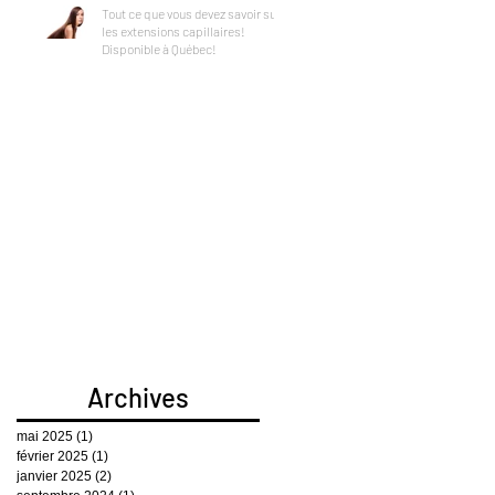
Tout ce que vous devez savoir sur
les extensions capillaires!
Disponible à Québec!
Archives
mai 2025
(1)
1 post
février 2025
(1)
1 post
janvier 2025
(2)
2 posts