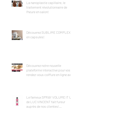
La nanoplastie capillaire, le
traitement révolutionnaire de
l'heure en salon!
Découvrez SUBLIME COMPLEX
en capsules!
Découvrez notre nouvelle
plateforme interactive pour vos
rendez-vous coiffure en ligne avec
FRESHA!
Le fameux SPRAY VOLUME IT UP
de LUC VINCENT fait fureur
auprès de nos clientes!
Disponible ICI!