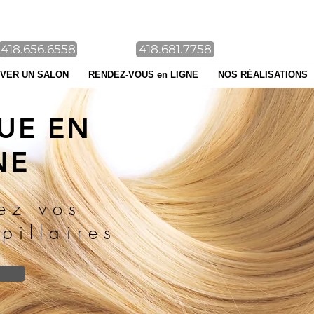
NTE-FOY DUBERGER
418.656.6558
418.681.7758
VER UN SALON
RENDEZ-VOUS en LIGNE
NOS RÉALISATIONS
UE EN
NE
ez vos
pillaires