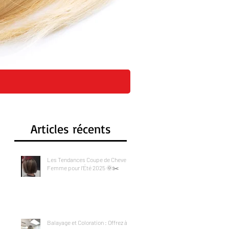
CI
Articles récents
Les Tendances Coupe de Cheveux
Femme pour l’Été 2025 🌞✂️
Balayage et Coloration : Offrez à