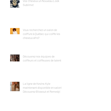
Vos Cheveux un Nouveau Look
Sublime!
Vous recherchez un salon de
coiffure à Québec qui coiffe les
cheveux afro?
Découvrez nos équipes de
coiffeurs et coiffeuses de talents!
La ligne de Kevins Kyle
maintenant disponible en salon!
Découvrez Blowout et Remedy!