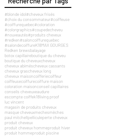
Recherche par Tags
#blonde idol
#cheveux frisés
#choix du consommateur
#coiffeuse
#coiffurequebec
#coloration
#colorgraphics
#coupedecheveu
#nouveautés
#produits cheveux
#redken
#saloncoiffurequebec
#salondecoiffure
K18
MAX GOURGES
Redken brews
balayage
botox capillaire
boutique du cheveu
boutique du cheveux
cheveux
cheveux abimés
cheveux cassants
cheveux gras
cheveux long
cheveux maison
coifferie
coiffeur
coiffeuse
coiffure
coiffure maison
coloration maison
conseil capillaires
conseils cheveux
eaudure
escompte coiffe
k18
living proof
luc vincent
magasin de produits cheveux
masque cheveux
meches
mèches
paul mitchell
pellicule
perte cheveux
produit cheveux
produit cheveux homme
produit hiver
produit homme
produit piscine