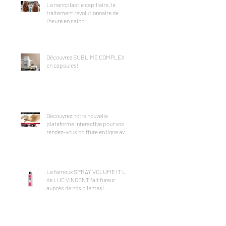
La nanoplastie capillaire, le
traitement révolutionnaire de
l'heure en salon!
Découvrez SUBLIME COMPLEX
en capsules!
Découvrez notre nouvelle
plateforme interactive pour vos
rendez-vous coiffure en ligne avec
FRESHA!
Le fameux SPRAY VOLUME IT UP
de LUC VINCENT fait fureur
auprès de nos clientes!
Disponible ICI!