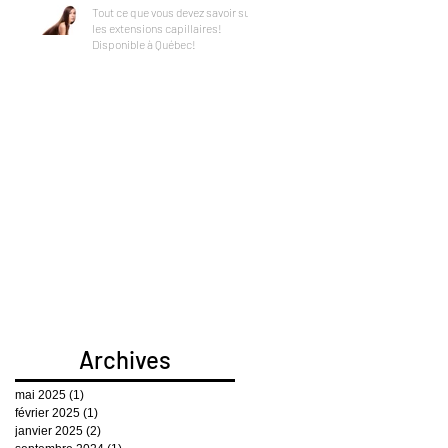
Tout ce que vous devez savoir sur
les extensions capillaires!
Disponible à Québec!
Archives
mai 2025
(1)
1 post
février 2025
(1)
1 post
janvier 2025
(2)
2 posts