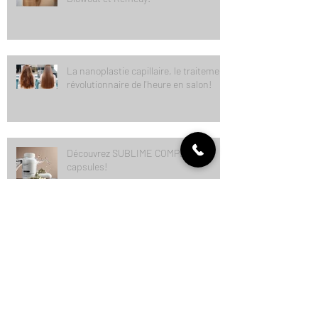
La ligne de Kevins Kyle maintenant
disponible en salon! Découvrez
Blowout et Remedy!
La nanoplastie capillaire, le traitement
révolutionnaire de l'heure en salon!
Découvrez SUBLIME COMPLEX en
capsules!
Découvrez notre nouvelle plateforme
interactive pour vos rendez-vous
coiffure en ligne avec FRESHA!