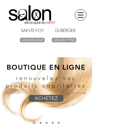
SAINTE-FOY DUBERGER
418.656.6558
418.681.7758
BOUTIQUE EN LIGNE
renouvelez vos
produits capillaires
ACHETEZ