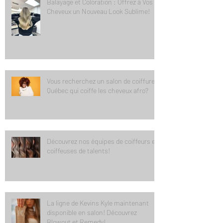
Balayage et Coloration : Offrez à Vos
Cheveux un Nouveau Look Sublime!
Vous recherchez un salon de coiffure à
Québec qui coiffe les cheveux afro?
Découvrez nos équipes de coiffeurs et
coiffeuses de talents!