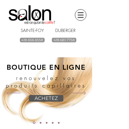
SAINTE-FOY DUBERGER
418.656.6558
418.681.7758
BOUTIQUE EN LIGNE
renouvelez vos
produits capillaires
ACHETEZ