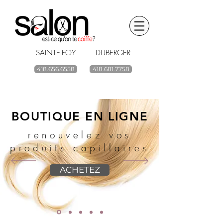
SAINTE-FOY DUBERGER
418.656.6558
418.681.7758
BOUTIQUE EN LIGNE
renouvelez vos
produits capillaires
ACHETEZ