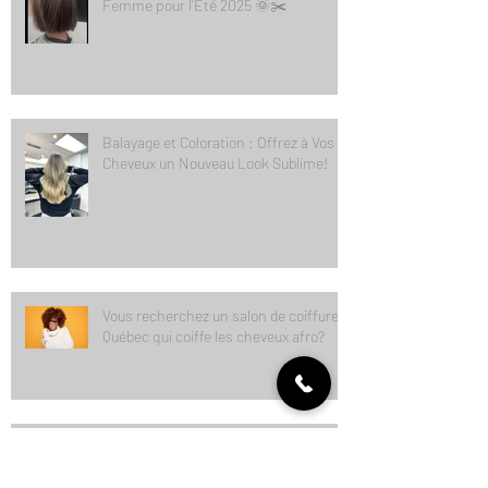
Les Tendances Coupe de Cheveux
Femme pour l’Été 2025 🌞✂️
Balayage et Coloration : Offrez à Vos
Cheveux un Nouveau Look Sublime!
Vous recherchez un salon de coiffure à
Québec qui coiffe les cheveux afro?
Découvrez nos équipes de coiffeurs et