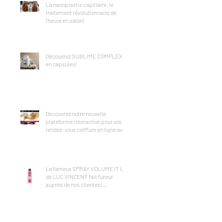
La nanoplastie capillaire, le
traitement révolutionnaire de
l'heure en salon!
Découvrez SUBLIME COMPLEX
en capsules!
Découvrez notre nouvelle
plateforme interactive pour vos
rendez-vous coiffure en ligne avec
FRESHA!
Le fameux SPRAY VOLUME IT UP
de LUC VINCENT fait fureur
auprès de nos clientes!
Disponible ICI!