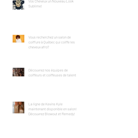
Vos Cheveux un Nouveau Look
Sublime!
Vous recherchez un salon de
coiffure à Québec qui coiffe les
cheveux afro?
Découvrez nos équipes de
coiffeurs et coiffeuses de talents!
La ligne de Kevins Kyle
maintenant disponible en salon!
Découvrez Blowout et Remedy!