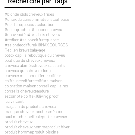
Recherche par Tags
#blonde idol
#cheveux frisés
#choix du consommateur
#coiffeuse
#coiffurequebec
#coloration
#colorgraphics
#coupedecheveu
#nouveautés
#produits cheveux
#redken
#saloncoiffurequebec
#salondecoiffure
K18
MAX GOURGES
Redken brews
balayage
botox capillaire
boutique du cheveu
boutique du cheveux
cheveux
cheveux abimés
cheveux cassants
cheveux gras
cheveux long
cheveux maison
coifferie
coiffeur
coiffeuse
coiffure
coiffure maison
coloration maison
conseil capillaires
conseils cheveux
eaudure
escompte coiffe
k18
living proof
luc vincent
magasin de produits cheveux
masque cheveux
meches
mèches
paul mitchell
pellicule
perte cheveux
produit cheveux
produit cheveux homme
produit hiver
produit homme
produit piscine