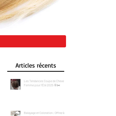
CI
Articles récents
Les Tendances Coupe de Cheveux
Femme pour l’Été 2025 🌞✂️
Balayage et Coloration : Offrez à