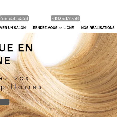
NTE-FOY DUBERGER
418.656.6558
418.681.7758
VER UN SALON
RENDEZ-VOUS en LIGNE
NOS RÉALISATIONS
UE EN
NE
ez vos
pillaires