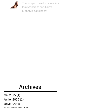
Tout ce que vous devez savoir sur
les extensions capillaires!
Disponible à Québec!
Archives
mai 2025
(1)
1 post
février 2025
(1)
1 post
janvier 2025
(2)
2 posts