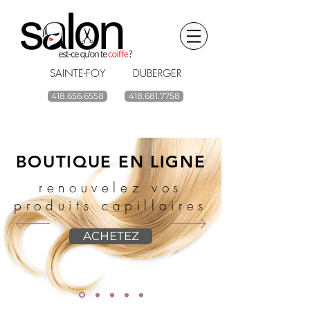
SAINTE-FOY DUBERGER
418.656.6558
418.681.7758
BOUTIQUE EN LIGNE
renouvelez vos
produits capillaires
ACHETEZ