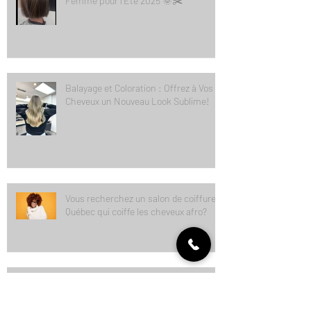
Les Tendances Coupe de Cheveux
Femme pour l’Été 2025 🌞✂️
Balayage et Coloration : Offrez à Vos
Cheveux un Nouveau Look Sublime!
Vous recherchez un salon de coiffure à
Québec qui coiffe les cheveux afro?
Découvrez nos équipes de coiffeurs et