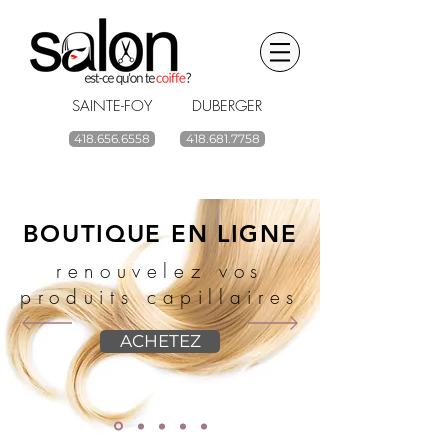
SAINTE-FOY DUBERGER
418.656.6558
418.681.7758
BOUTIQUE EN LIGNE
renouvelez vos
produits capillaires
ACHETEZ