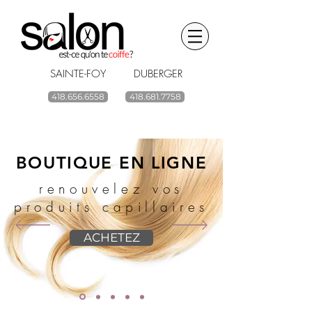
SAINTE-FOY DUBERGER
418.656.6558
418.681.7758
BOUTIQUE EN LIGNE
renouvelez vos
produits capillaires
ACHETEZ