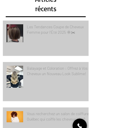
Articles
récents
Les Tendances Coupe de Cheveux
Femme pour l’Été 2025 🌞✂️
Balayage et Coloration : Offrez à Vos
Cheveux un Nouveau Look Sublime!
Vous recherchez un salon de coiffure à