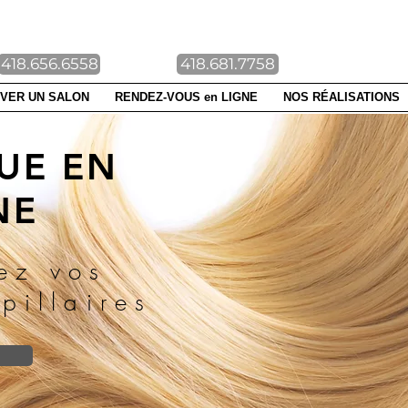
NTE-FOY DUBERGER
418.656.6558
418.681.7758
VER UN SALON
RENDEZ-VOUS en LIGNE
NOS RÉALISATIONS
UE EN
NE
ez vos
pillaires