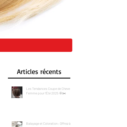
CI
Articles récents
Les Tendances Coupe de Cheveux
Femme pour l’Été 2025 🌞✂️
Balayage et Coloration : Offrez à