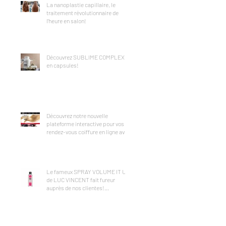
La nanoplastie capillaire, le
traitement révolutionnaire de
l'heure en salon!
Découvrez SUBLIME COMPLEX
en capsules!
Découvrez notre nouvelle
plateforme interactive pour vos
rendez-vous coiffure en ligne avec
FRESHA!
Le fameux SPRAY VOLUME IT UP
de LUC VINCENT fait fureur
auprès de nos clientes!
Disponible ICI!