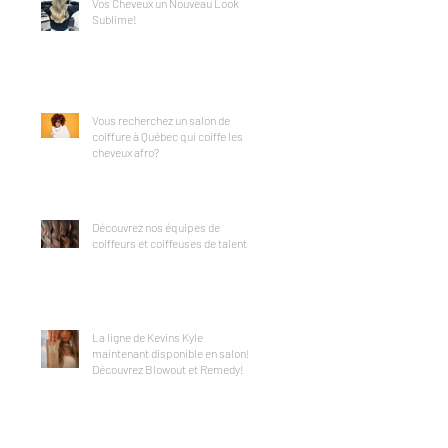
Vos Cheveux un Nouveau Look
Sublime!
Vous recherchez un salon de
coiffure à Québec qui coiffe les
cheveux afro?
Découvrez nos équipes de
coiffeurs et coiffeuses de talents!
La ligne de Kevins Kyle
maintenant disponible en salon!
Découvrez Blowout et Remedy!