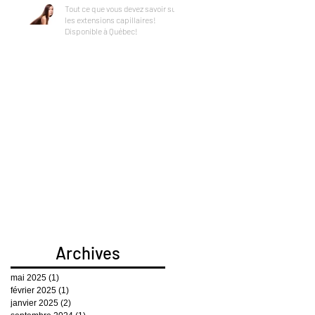
Tout ce que vous devez savoir sur
les extensions capillaires!
Disponible à Québec!
Archives
mai 2025
(1)
1 post
février 2025
(1)
1 post
janvier 2025
(2)
2 posts