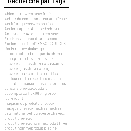
Recherche par Tags
#blonde idol
#cheveux frisés
#choix du consommateur
#coiffeuse
#coiffurequebec
#coloration
#colorgraphics
#coupedecheveu
#nouveautés
#produits cheveux
#redken
#saloncoiffurequebec
#salondecoiffure
K18
MAX GOURGES
Redken brews
balayage
botox capillaire
boutique du cheveu
boutique du cheveux
cheveux
cheveux abimés
cheveux cassants
cheveux gras
cheveux long
cheveux maison
coifferie
coiffeur
coiffeuse
coiffure
coiffure maison
coloration maison
conseil capillaires
conseils cheveux
eaudure
escompte coiffe
k18
living proof
luc vincent
magasin de produits cheveux
masque cheveux
meches
mèches
paul mitchell
pellicule
perte cheveux
produit cheveux
produit cheveux homme
produit hiver
produit homme
produit piscine