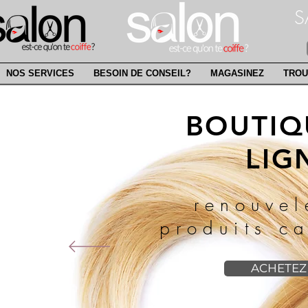
SAI
NOS SERVICES
BESOIN DE CONSEIL?
MAGASINEZ
TROU
BOUTIQ
LIG
renouvel
produits ca
ACHETEZ