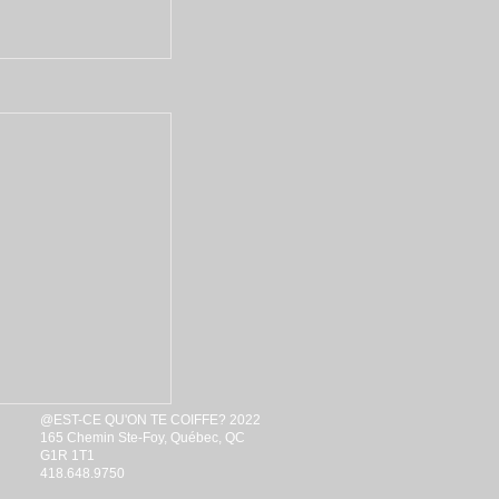
@EST-CE QU'ON TE COIFFE? 2022
165 Chemin Ste-Foy, Québec, QC
G1R 1T1
418.648.9750