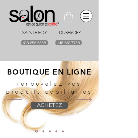
SAINTE-FOY DUBERGER
418.656.6558
418.681.7758
BOUTIQUE EN LIGNE
renouvelez vos
produits capillaires
ACHETEZ