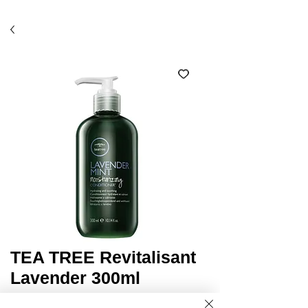
Économisez 10% avec l'option ramassage en salon
(code SALON)*
TEA TREE Revitalisant
Lavender 300ml
Prix
27,95 $