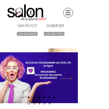
SAINTE-FOY DUBERGER
418.656.6558
418.681.7758
BOUTIQUE EN LIGNE
renouvelez vos
produits capillaires
ACHETEZ
Livraison gratuite à partir de 59$ avant taxes.