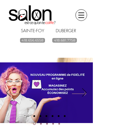
SAINTE-FOY DUBERGER
418.656.6558
418.681.7758
BOUTIQUE EN LIGNE
renouvelez vos
produits capillaires
ACHETEZ
Livraison gratuite à partir de 59$ avant taxes.