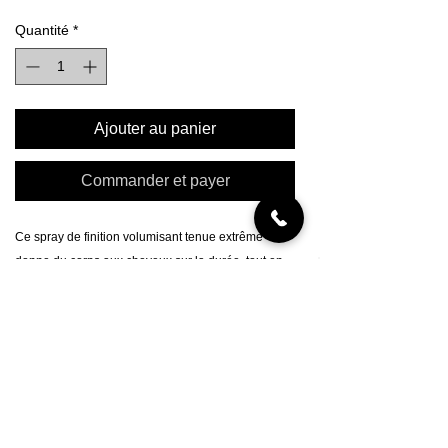
Quantité
*
Ajouter au panier
Commander et payer
Ce spray de finition volumisant tenue extrême
donne du corps aux cheveux sur la durée, tout en
les protégeant contre les frisottis et l’humidité.
Spray de finition tenue extrême sans effet
cartonné
Apporte aux cheveux volume et tenue durable
Bruine ultra-fine à séchage rapide
Contrôle et protection contre l’humidité pendant
24 heures