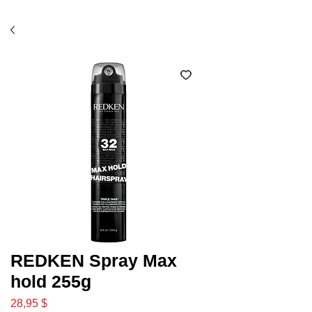
Économisez 10% avec l'option ramassage en salon
(code SALON)*
REDKEN Spray Max
hold 255g
Prix
28,95 $