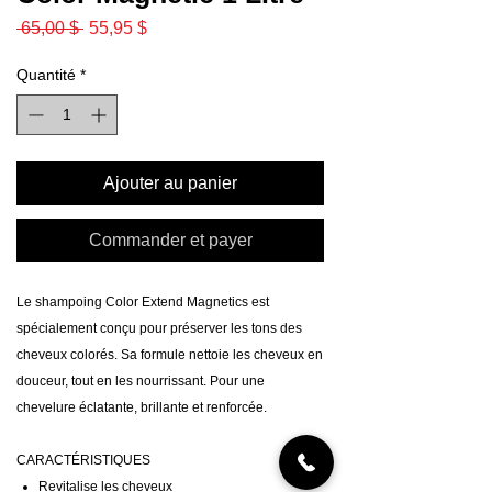
Prix
Prix
 65,00 $ 
55,95 $
original
promotionnel
Quantité
*
Ajouter au panier
Commander et payer
Le shampoing Color Extend Magnetics est
spécialement conçu pour préserver les tons des
cheveux colorés. Sa formule nettoie les cheveux en
douceur, tout en les nourrissant. Pour une
chevelure éclatante, brillante et renforcée.
CARACTÉRISTIQUES
Revitalise les cheveux