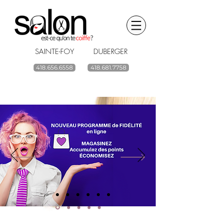
SAINTE-FOY DUBERGER
418.656.6558
418.681.7758
BOUTIQUE EN LIGNE
renouvelez vos
produits capillaires
ACHETEZ
Livraison gratuite à partir de 59$ avant taxes.