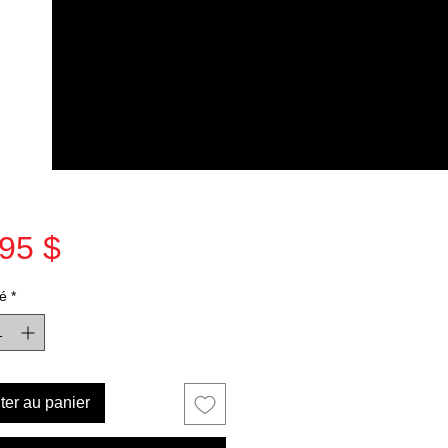
Prix
95 $
é
*
ter au panier