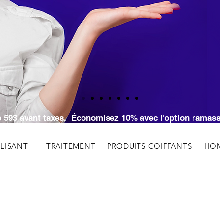
RVEZ VOTRE RENDEZ-VOUS EN LIGNE ICI
SERVEZ VOTRE RENDEZ-VOUS EN LIGNE I
 de 59$ avant taxes. Économisez 10% avec l'option rama
ALISANT
TRAITEMENT
PRODUITS COIFFANTS
HO