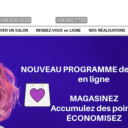
NTE-FOY DUBERGER
418.656.6558
418.681.7758
VER UN SALON
RENDEZ-VOUS en LIGNE
NOS RÉALISATIONS
UE EN
NE
ez vos
pillaires