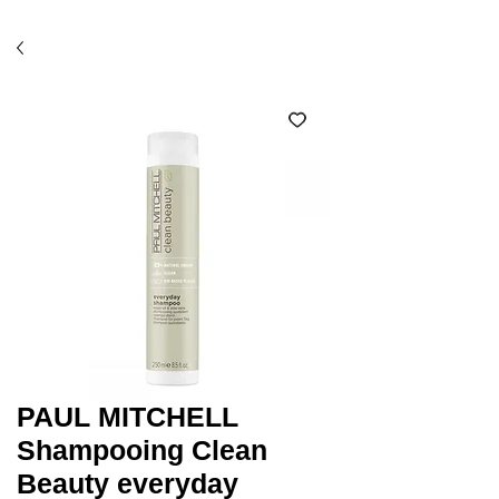
Économisez 10% avec l'option ramassage en salon
(code SALON)*
PAUL MITCHELL
Shampooing Clean
Beauty everyday