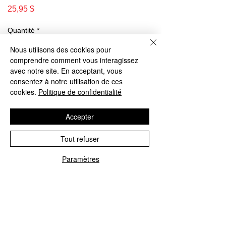
Prix
25,95 $
Quantité
*
Nous utilisons des cookies pour
comprendre comment vous interagissez
avec notre site. En acceptant, vous
Ajouter au panier
consentez à notre utilisation de ces
cookies.
Politique de confidentialité
Commander et payer
Accepter
Tout refuser
Que vous vous réveilliez et que vous vous laviez ou
Paramètres
vous nettoyiez avant de vous coucher, ce
shampooing de Paul Mitchell® Clean Beauty
transformera votre routine. Infusé d'huile d'argan
biologique pressée à froid et d'aloe vera succulent,
il nettoie en douceur les cheveux et le cuir chevelu
avec une mousse rafraîchissante sans sulfate qui