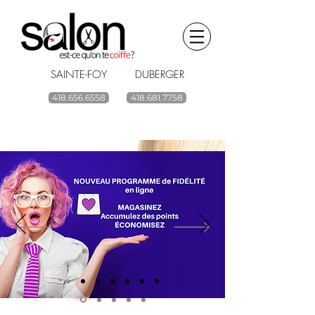
SAINTE-FOY DUBERGER
418.656.6558
418.681.7758
BOUTIQUE EN LIGNE
renouvelez vos
produits capillaires
ACHETEZ
Livraison gratuite à partir de 59$ avant taxes.