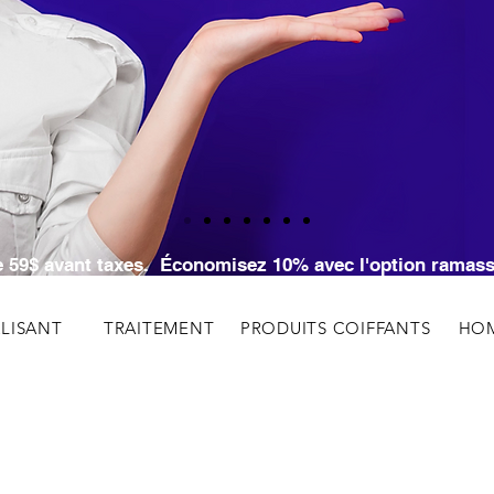
RVEZ VOTRE RENDEZ-VOUS EN LIGNE ICI
SERVEZ VOTRE RENDEZ-VOUS EN LIGNE I
 de 59$ avant taxes. Économisez 10% avec l'option rama
ALISANT
TRAITEMENT
PRODUITS COIFFANTS
HO