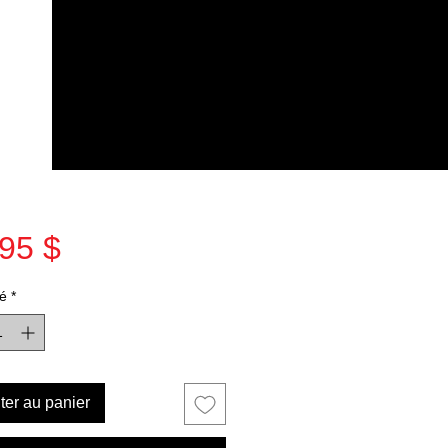
Prix
95 $
é
*
ter au panier