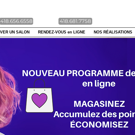
NTE-FOY DUBERGER
418.656.6558
418.681.7758
VER UN SALON
RENDEZ-VOUS en LIGNE
NOS RÉALISATIONS
UE EN
NE
ez vos
pillaires