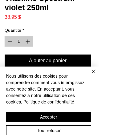
violet 250ml
Prix
38,95 $
Quantité
*
Ajouter au panier
Nous utilisons des cookies pour
Commander et payer
comprendre comment vous interagissez
avec notre site. En acceptant, vous
Un shampooing professionnel neutralisant qui
consentez à notre utilisation de ces
cookies.
Politique de confidentialité
neutralise les tons chauds indésirables. Vitamino
Color Spectrum scelle la brillance pour un effet
Accepter
miroir. Le système aide à fixer les colorants dans la
fibre pour fixer l'éclat de la couleur de 1er jour avec
Tout refuser
les 5 dimensions de la couleur*. Des couleurs