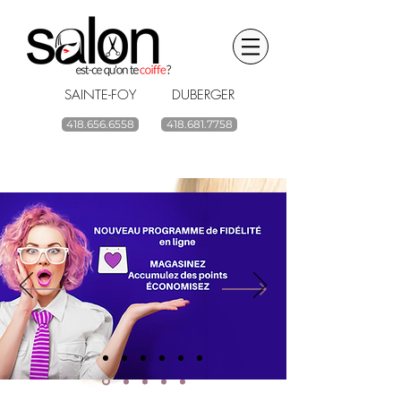
SAINTE-FOY DUBERGER
418.656.6558
418.681.7758
BOUTIQUE EN LIGNE
renouvelez vos
produits capillaires
ACHETEZ
Livraison gratuite à partir de 59$ avant taxes.