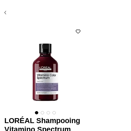
Économisez 10% avec l'option ramassage en salon
(code SALON)*
LORÉAL Shampooing
Vitamino Spectrum