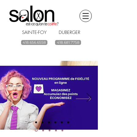
SAINTE-FOY DUBERGER
418.656.6558
418.681.7758
BOUTIQUE EN LIGNE
renouvelez vos
produits capillaires
ACHETEZ
Livraison gratuite à partir de 59$ avant taxes.