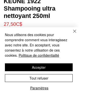
KEUNE 1922
Shampooing ultra
nettoyant 250ml
Price
27,50C$
Nous utilisons des cookies pour
Quantity
*
comprendre comment vous interagissez
avec notre site. En acceptant, vous
consentez à notre utilisation de ces
cookies.
Politique de confidentialité
Add to Cart
Accepter
Buy Now
Tout refuser
Les cheveux propres et grinçants sont des cheveux
Paramètres
qui ont été soigneusement nettoyés de
l’accumulation de produits et des impuretés avec
lesquelles nous entrons en contact dans notre vie
quotidienne. C’est là qu’intervient notre