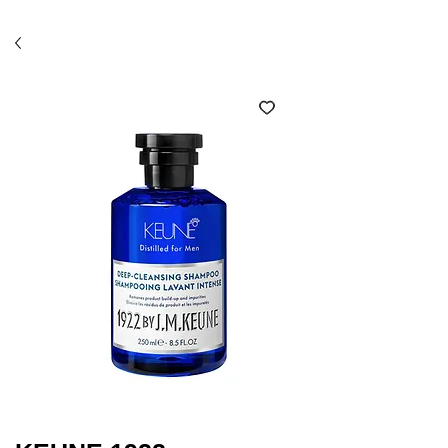
Économisez 10% avec l'option ramassage en salon
(code SALON)*