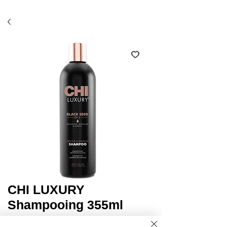
Économisez 10% avec l'option ramassage en salon
(code SALON)*
CHI LUXURY
Shampooing 355ml
Prix
22,95 $