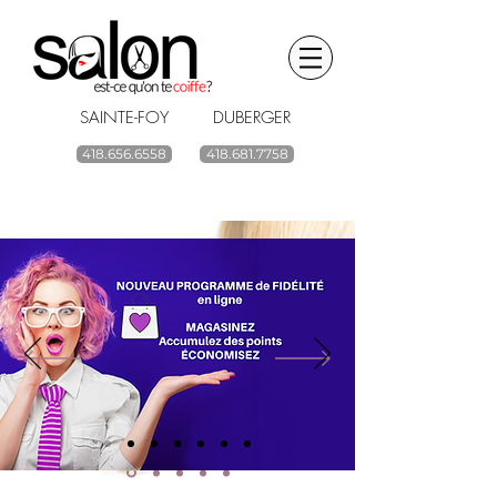
SAINTE-FOY DUBERGER
418.656.6558
418.681.7758
BOUTIQUE EN LIGNE
renouvelez vos
produits capillaires
ACHETEZ
Livraison gratuite à partir de 59$ avant taxes.