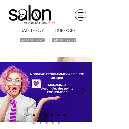
SAINTE-FOY DUBERGER
418.656.6558
418.681.7758
BOUTIQUE EN LIGNE
renouvelez vos
produits capillaires
ACHETEZ
Livraison gratuite à partir de 59$ avant taxes.