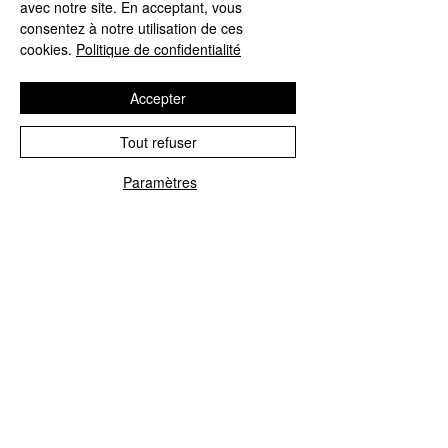
avec notre site. En acceptant, vous
consentez à notre utilisation de ces
Quantité
*
cookies.
Politique de confidentialité
Accepter
Ajouter au panier
Tout refuser
Paramètres
Commander et payer
Le shampooing fonctionne mieux lorsqu'il est utilisé
avec le F.A.S.T. Conditionneur donc ,ceci explique
le pourquoi il vient en DUO. Laisse vos cheveux se
sentir lisse et maniable. Cliniquement prouvé pour
faire pousser vos cheveux jusqu'à 99% plus vite!
Plus vous l'utilisez, mieux cela fonctionne. La
nouvelle formule de shampooing et revitalisant
F.A.S.T sans sulfates, parabènes et DEA .