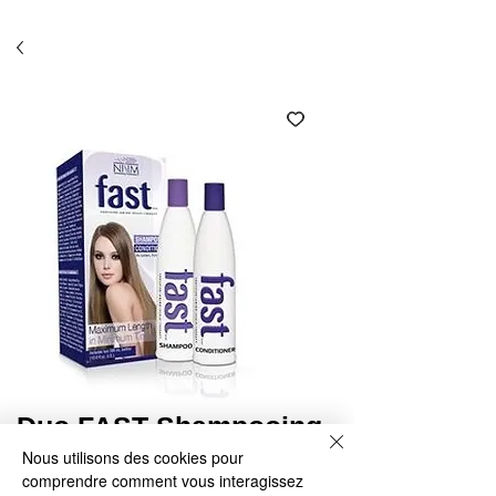
Économisez 10% avec l'option ramassage en salon
(code SALON)*
Duo FAST Shampooing
et Revitalisant
Nous utilisons des cookies pour
comprendre comment vous interagissez
Prix
50,95 $