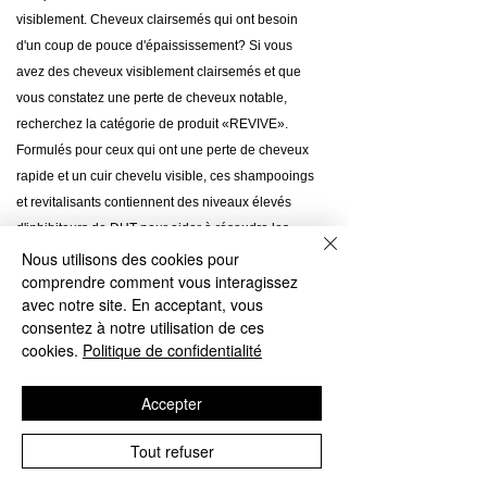
visiblement. Cheveux clairsemés qui ont besoin
d'un coup de pouce d'épaississement? Si vous
avez des cheveux visiblement clairsemés et que
vous constatez une perte de cheveux notable,
recherchez la catégorie de produit «REVIVE».
Formulés pour ceux qui ont une perte de cheveux
rapide et un cuir chevelu visible, ces shampooings
et revitalisants contiennent des niveaux élevés
d'inhibiteurs de DHT pour aider à résoudre les
problèmes d'amincissement des cheveux, tout en
Nous utilisons des cookies pour
comprendre comment vous interagissez
maintenant un cuir chevelu nourri et des cheveux
avec notre site. En acceptant, vous
d'apparence plus saine. Pour hommes et femmes
consentez à notre utilisation de ces
Couleur sûre Végétalien et sans cruauté Complexe
cookies.
Politique de confidentialité
LifeXtend: Pentapeptides biogènes Un groupe
d'acides aminés naturellement présent dans les
Accepter
cheveux et la peau sert à renforcer et à fortifier les
cheveux, créant des cheveux plus épais et plus
Tout refuser
volumineux. Extraits botaniques Aide à maintenir