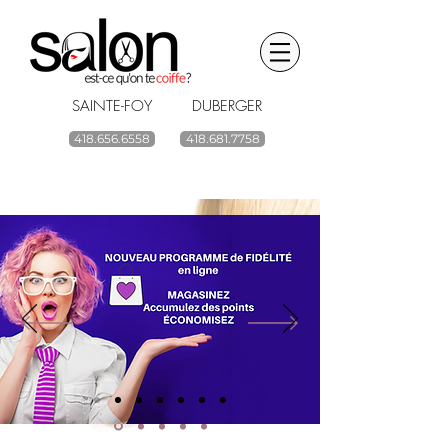
SAINTE-FOY DUBERGER
418.656.6558
418.681.7758
BOUTIQUE EN LIGNE
renouvelez vos
produits capillaires
ACHETEZ
Livraison gratuite à partir de 59$ avant taxes.