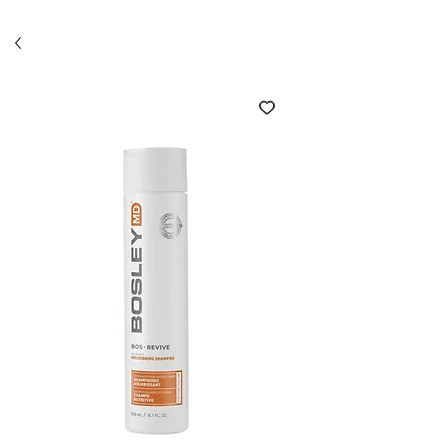
Économisez 10% avec l'option ramassage en salon
(code SALON)*