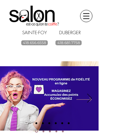
SAINTE-FOY DUBERGER
418.656.6558
418.681.7758
BOUTIQUE EN LIGNE
renouvelez vos
produits capillaires
ACHETEZ
Livraison gratuite à partir de 59$ avant taxes.