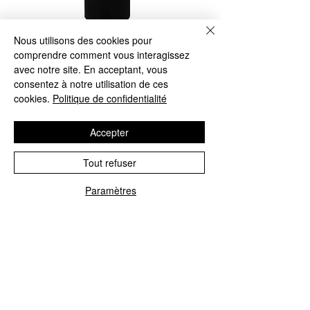
Nous utilisons des cookies pour
BES Gel noir Best in
comprendre comment vous interagissez
black 170ml
avec notre site. En acceptant, vous
consentez à notre utilisation de ces
Prix
29,95 $
cookies.
Politique de confidentialité
Quantité
*
Accepter
Tout refuser
Ajouter au panier
Paramètres
Commander et payer
Pour cheveux gris homme et femme.
Il cache les cheveux gris, «sel et poivre» de
manière naturelle donnant un joli look plus jeune.