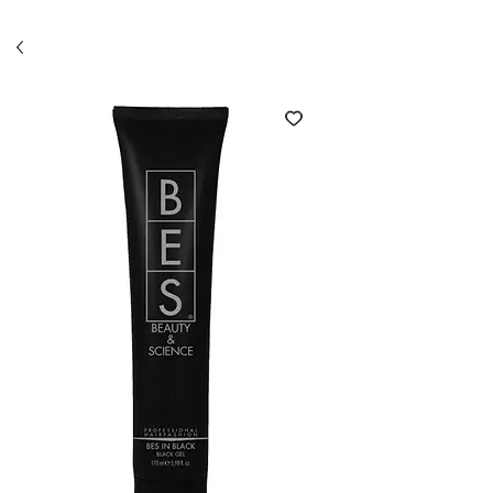
Économisez 10% avec l'option ramassage en salon
(code SALON)*