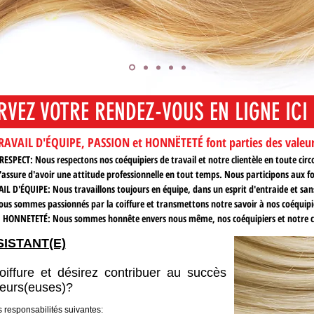
RVEZ VOTRE RENDEZ-VOUS EN LIGNE ICI
SERVEZ VOTRE RENDEZ-VOUS EN LIGNE I
VAIL D'ÉQUIPE, PASSION et HONNËTETÉ font parties des valeurs
RESPECT: Nous respectons nos coéquipiers de travail et notre clientèle en toute cir
ure d'avoir une attitude professionnelle en tout temps. Nous participons aux fo
IL D'ÉQUIPE: Nous travaillons toujours en équipe, dans un esprit d'entraide et sa
us sommes passionnés par la coiffure et transmettons notre savoir à nos coéquipier
HONNETETÉ: Nous sommes honnête envers nous même, nos coéquipiers et notre cl
ISTANT(E)
iffure et désirez contribuer au succès
ffeurs(euses)?
 responsabilités suivantes: