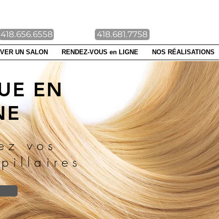
NTE-FOY DUBERGER
418.656.6558
418.681.7758
VER UN SALON
RENDEZ-VOUS en LIGNE
NOS RÉALISATIONS
UE EN
NE
ez vos
pillaires