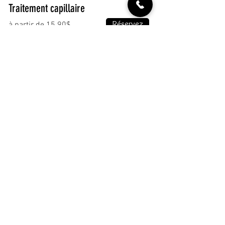
Traitement capillaire
Réservez
à partir de 15.90$
Coloration
Réservez
à partir de 63.92$
Mèches au papier
incluant
gloss
Réservez
à partir de 60$
Mèches au bonnet
incluant
gloss
Réservez
à partir de 101.20$
Décoloration incluant coloration
à partir de 167$
Réservez
Ondulation ou permanente
Réservez