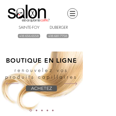
SAINTE-FOY DUBERGER
418.656.6558
418.681.7758
BOUTIQUE EN LIGNE
renouvelez vos
produits capillaires
ACHETEZ