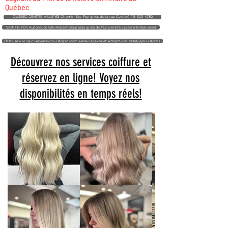
Québec
QUÉBEC CENTRE-VILLE 163 Chemin Ste-Foy (près de la rue Cartier) 418-523-4780
SAINTE-FOY Autoroute 826 Robert-Bourassa (près de l'Université Laval) 418-656-6558
DUBERGER 2475 Rivière-du-Berger (coin Père-Lelièvre et Robert-Bourassa) 418-681-7758
Découvrez nos services coiffure et
réservez en ligne! Voyez nos
disponibilités en temps réels!