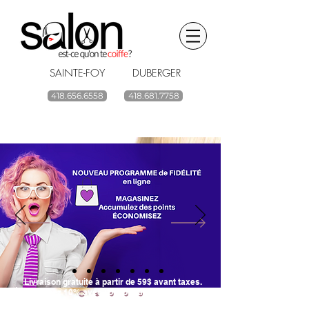
SAINTE-FOY DUBERGER
418.656.6558
418.681.7758
BOUTIQUE EN LIGNE
renouvelez vos
produits capillaires
ACHETEZ
Livraison gratuite à partir de 59$ avant taxes.
Économisez 10% avec l'option ramassage en salon
(code SALON)*