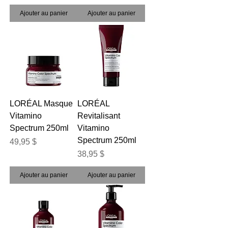
Ajouter au panier
Ajouter au panier
LORÉAL Masque
LORÉAL
Vitamino
Revitalisant
Spectrum 250ml
Vitamino
Spectrum 250ml
Prix
49,95 $
Prix
38,95 $
Ajouter au panier
Ajouter au panier