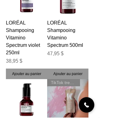
LORÉAL
LORÉAL
Shampooing
Shampooing
Vitamino
Vitamino
Spectrum violet
Spectrum 500ml
250ml
Prix
47,95 $
Prix
38,95 $
Ajouter au panier
Ajouter au panier
TikTok trends
LORÉAL Sérum
KEVINS KYLE
Glass Shine
Masque Remedy