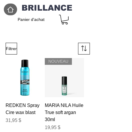
BRILLANCE
Panier d'achat
Filtrer
NOUVEAU
REDKEN Spray
MARIA NILA Huile
Cire wax blast
True soft argan
30ml
Prix
31,95 $
Prix
19,95 $