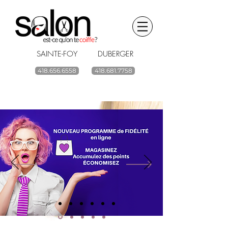
SAINTE-FOY DUBERGER
418.656.6558
418.681.7758
BOUTIQUE EN LIGNE
renouvelez vos
produits capillaires
ACHETEZ
Livraison gratuite à partir de 59$ avant taxes.