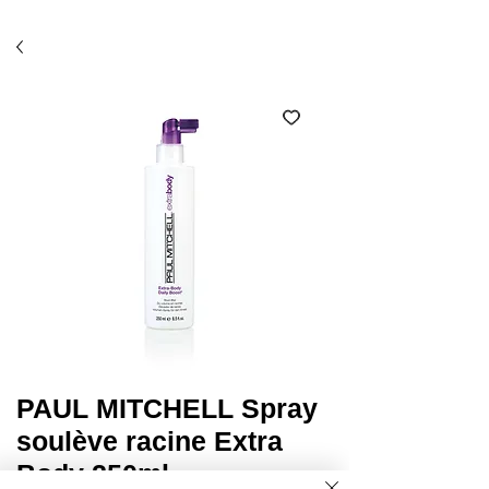
Économisez 10% avec l'option ramassage en salon
(code SALON)*
PAUL MITCHELL Spray
soulève racine Extra
Body 250ml