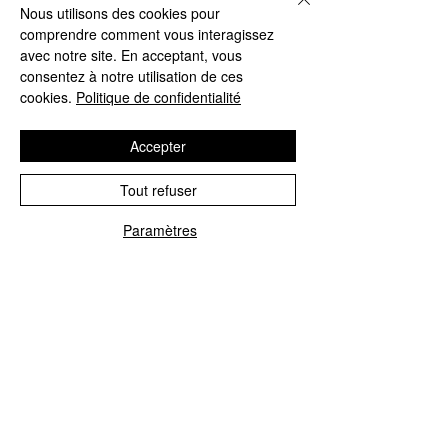
Nous utilisons des cookies pour
Prix
23,95 $
comprendre comment vous interagissez
avec notre site. En acceptant, vous
Quantité
*
consentez à notre utilisation de ces
cookies.
Politique de confidentialité
Accepter
Ajouter au panier
Tout refuser
Commander et payer
Paramètres
AVANTAGES
Donne aux cheveux fins une augmentation de
volume aux racines. Le panthénol protège les brins
fragiles et ajoute du volume. Le pulvérisateur de
précision fournit un "oomph" supplémentaire là où
vous en avez besoin.
MODE D'UTILISATION
Sur cheveux mouillés, appliquez à la racine,