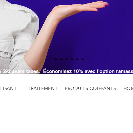
RVEZ VOTRE RENDEZ-VOUS EN LIGNE ICI
SERVEZ VOTRE RENDEZ-VOUS EN LIGNE I
 de 59$ avant taxes. Économisez 10% avec l'option rama
ALISANT
TRAITEMENT
PRODUITS COIFFANTS
HO