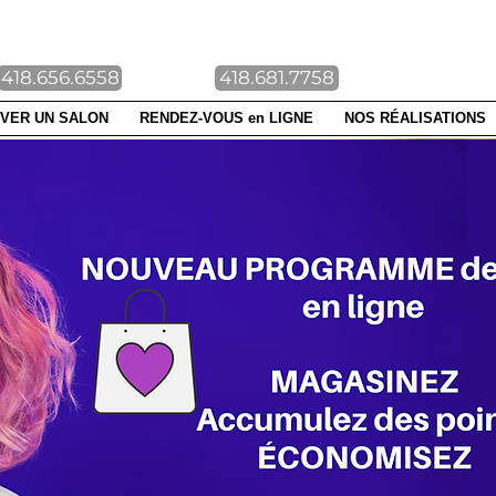
NTE-FOY DUBERGER
418.656.6558
418.681.7758
VER UN SALON
RENDEZ-VOUS en LIGNE
NOS RÉALISATIONS
UE EN
NE
ez vos
pillaires