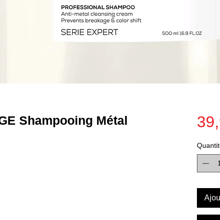
39,
E Shampooing Métal
Quantit
Ajou