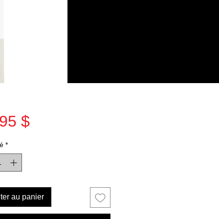
Prix
95 $
é
*
ter au panier