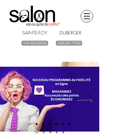
SAINTE-FOY DUBERGER
418.656.6558
418.681.7758
BOUTIQUE EN LIGNE
renouvelez vos
produits capillaires
ACHETEZ
Livraison gratuite à partir de 59$ avant taxes.