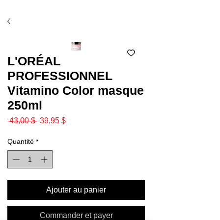
Économisez 10% avec l'option ramassage en salon
(code SALON)*
L'ORÉAL
PROFESSIONNEL
Vitamino Color masque
250ml
Prix
Prix
 43,00 $ 
39,95 $
original
promotionnel
Quantité
*
Ajouter au panier
Commander et payer