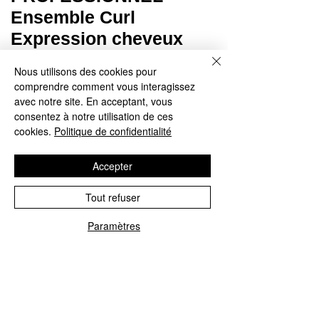
Ensemble Curl
Expression cheveux
bouclés serrés
Nous utilisons des cookies pour
Prix
125,95 $
comprendre comment vous interagissez
avec notre site. En acceptant, vous
Quantité
*
consentez à notre utilisation de ces
cookies.
Politique de confidentialité
Accepter
Ajouter au panier
Tout refuser
Commander et payer
Paramètres
Cette routine procure une hydratation intense ainsi
qu'une définition longue-durée. Les formules
nourrissantes simplifieront le processus de
démêlage sans accumulation de résidus. Pour