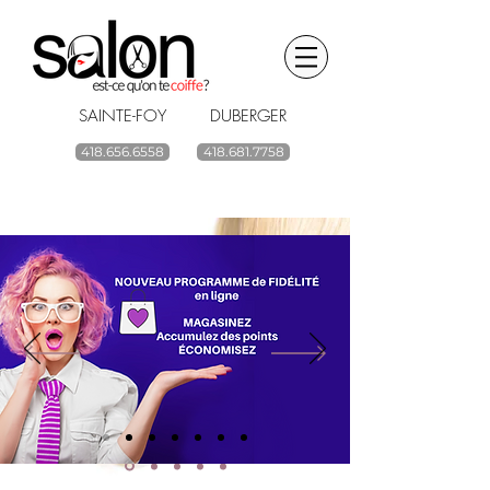
SAINTE-FOY DUBERGER
418.656.6558
418.681.7758
BOUTIQUE EN LIGNE
renouvelez vos
produits capillaires
ACHETEZ
Livraison gratuite à partir de 59$ avant taxes.