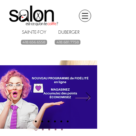
SAINTE-FOY DUBERGER
418.656.6558
418.681.7758
BOUTIQUE EN LIGNE
renouvelez vos
produits capillaires
ACHETEZ
Livraison gratuite à partir de 59$ avant taxes.