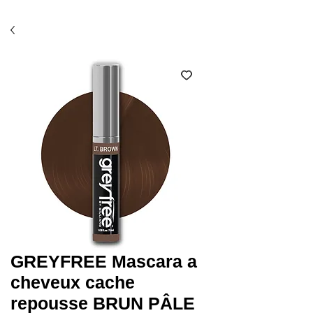
Économisez 10% avec l'option ramassage en salon
(code SALON)*
GREYFREE Mascara a
cheveux cache
repousse BRUN PÂLE