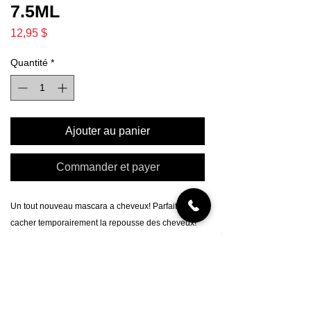
7.5ML
Prix
12,95 $
Quantité
*
Ajouter au panier
Commander et payer
Un tout nouveau mascara a cheveux! Parfait pour
cacher temporairement la repousse des cheveux!
Greyfree est la retouche instantanée originale pour
hommes et femmes de Giuliano. Offrant une
couverture à 100%, il est parfait entre
deuxcolorations et fait un superbe travail sur les
racines, les mèches, les